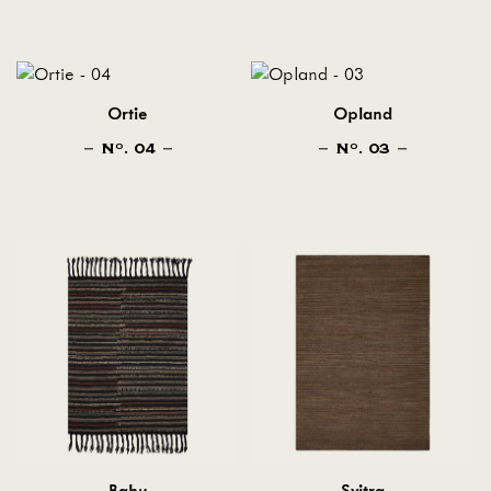
Ortie
Opland
N
. 04
N
. 03
O
O