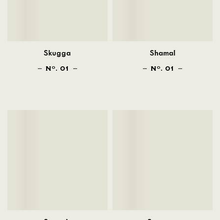
Skugga
Shamal
N
. 01
N
. 01
O
O