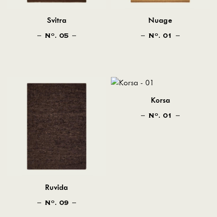
Svitra
Nuage
N
. 05
N
. 01
O
O
Korsa
N
. 01
O
Ruvida
N
. 09
O