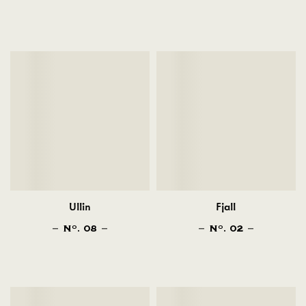
Ullin
Fjall
N
. 08
N
. 02
O
O