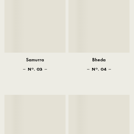
Samurra
Bheda
N
. 03
N
. 04
O
O