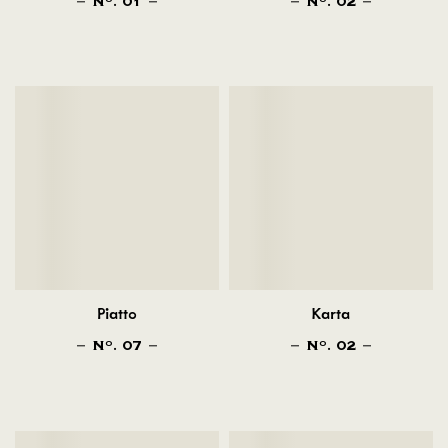
N
. 01
N
. 02
Piatto
Karta
N
. 07
N
. 02
O
O