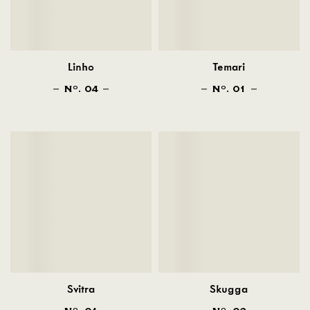
Linho
Temari
N
. 04
N
. 01
O
O
Svitra
Skugga
O
O