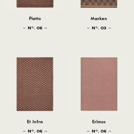
Piatto
Marken
N
. 06
N
. 03
O
O
Et Infra
Erimos
N
. 06
N
. 06
O
O