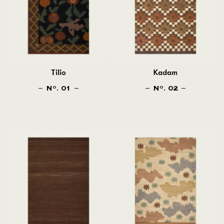
Tilio
Kadam
N
. 01
N
. 02
O
O