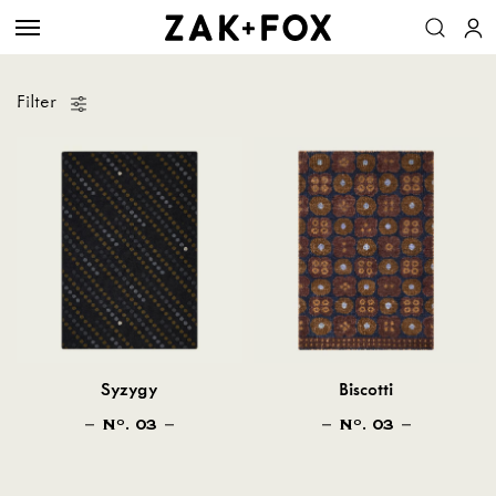
Filter
Syzygy
Biscotti
N
. 03
N
. 03
O
O