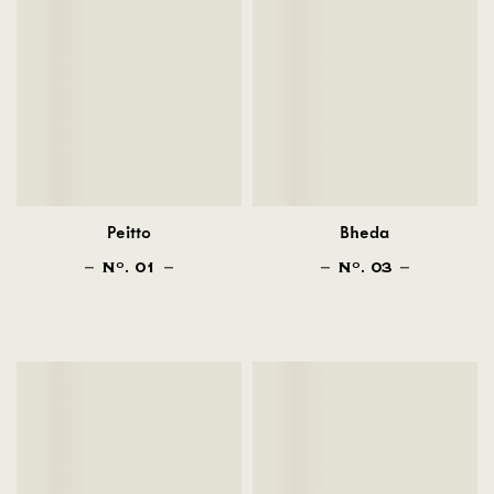
Peitto
Bheda
N
. 01
N
. 03
O
O