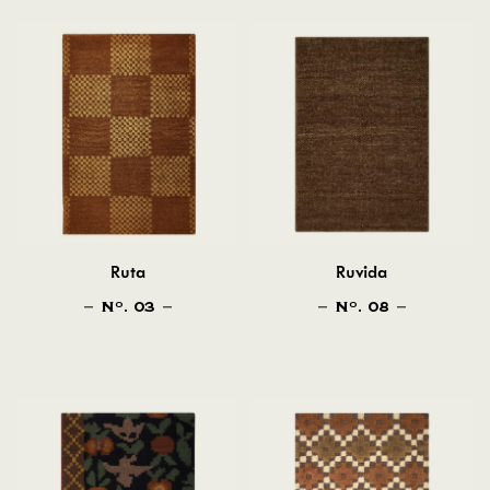
Ruta
Ruvida
N
. 03
N
. 08
O
O