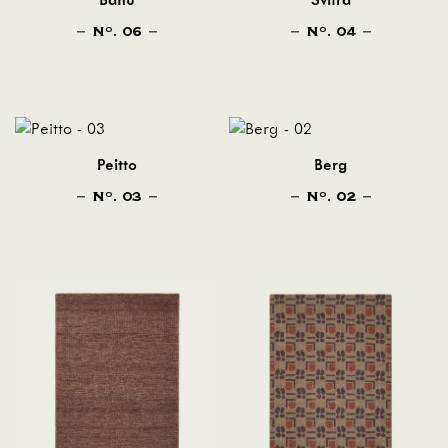
Bahu
Svitra
N
. 06
N
. 04
O
O
Peitto
Berg
N
. 03
N
. 02
O
O