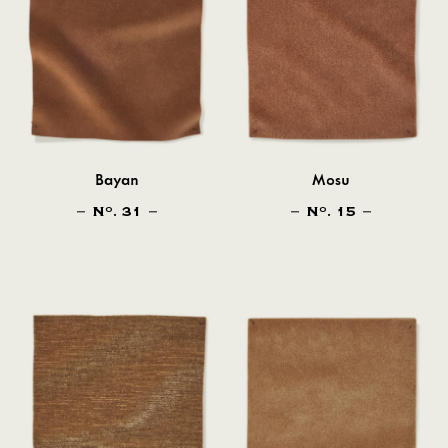
Bayan
Mosu
N
. 31
N
. 15
O
O