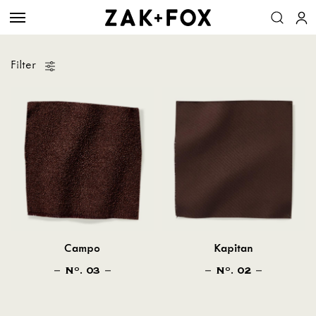
Filter
Campo
Kapitan
N
. 03
N
. 02
O
O