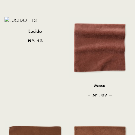
Lucido
N
. 13
O
Mosu
N
. 07
O