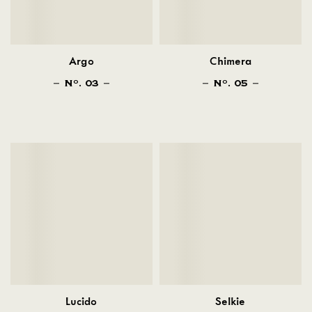
Argo
Chimera
N
. 03
N
. 05
O
O
Lucido
Selkie