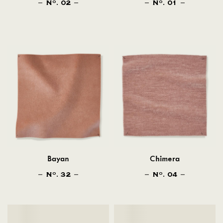
N
. 02
N
. 01
O
O
Bayan
Chimera
N
. 32
N
. 04
O
O