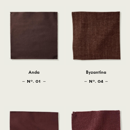
Anda
Byzantina
N
. 01
N
. 04
O
O