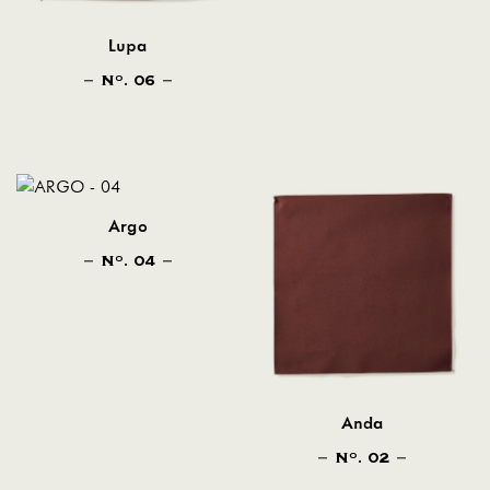
Lupa
N
. 06
O
Argo
N
. 04
O
Anda
N
. 02
O