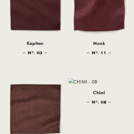
Kapitan
Monk
N
. 03
N
. 11
O
O
Chimi
N
. 08
O