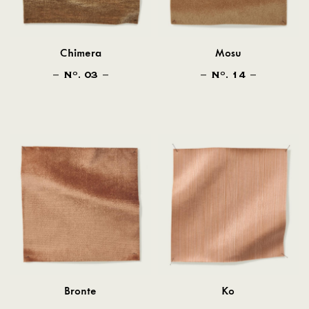
Chimera
Mosu
N
. 03
N
. 14
O
O
Bronte
Ko