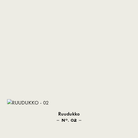
Ruudukko
N
. 02
O