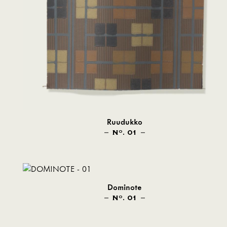
Ruudukko
N
. 01
O
Dominote
N
. 01
O