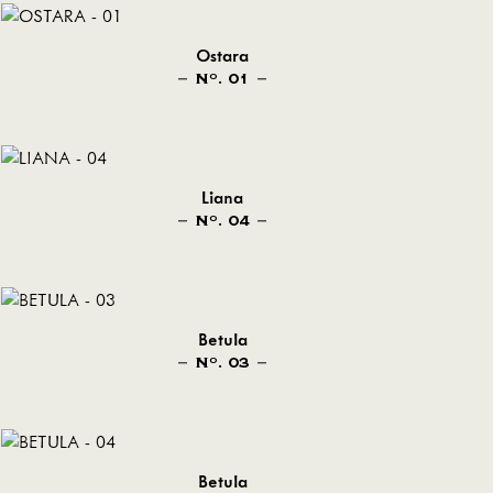
Ostara
N
. 01
O
Liana
N
. 04
O
Betula
N
. 03
O
Betula