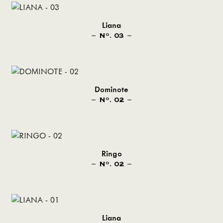
Liana
N
. 03
O
Dominote
N
. 02
O
Ringo
N
. 02
O
Liana