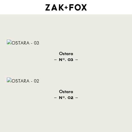
Ostara
N
. 03
O
Ostara
N
. 02
O