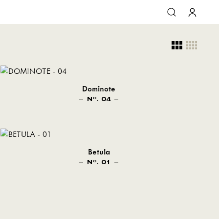
Dominote
N
. 04
O
Betula
N
. 01
O