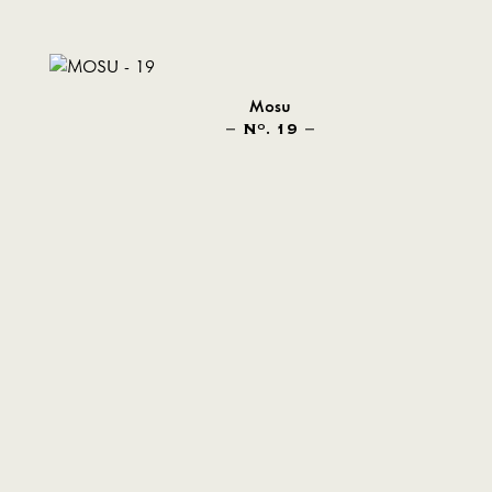
Mosu
N
. 19
O