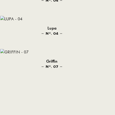
N
. 04
O
Lupa
N
. 04
O
Griffin
N
. 07
O