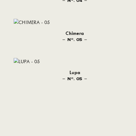
N
. 04
O
Chimera
N
. 05
O
Lupa
N
. 05
O