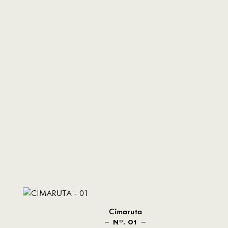
Cimaruta
N
. 01
O