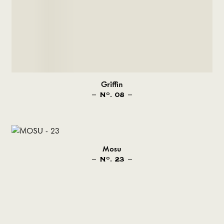
Griffin
N
. 08
O
Mosu
N
. 23
O