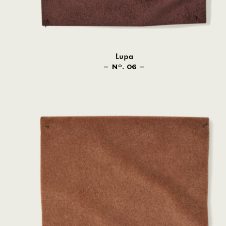
Lupa
N
. 06
O