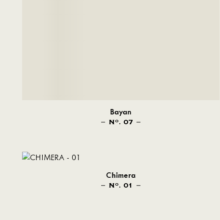
Bayan
N
. 07
O
Chimera
N
. 01
O