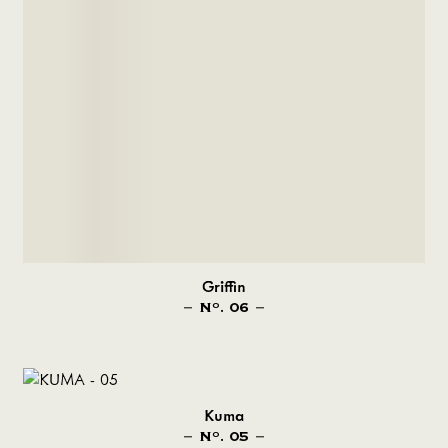
Griffin
N
. 06
O
Kuma
N
. 05
O