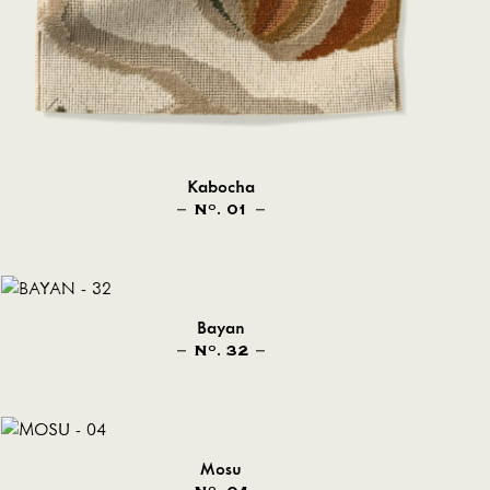
Kabocha
N
. 01
O
Bayan
N
. 32
O
Mosu