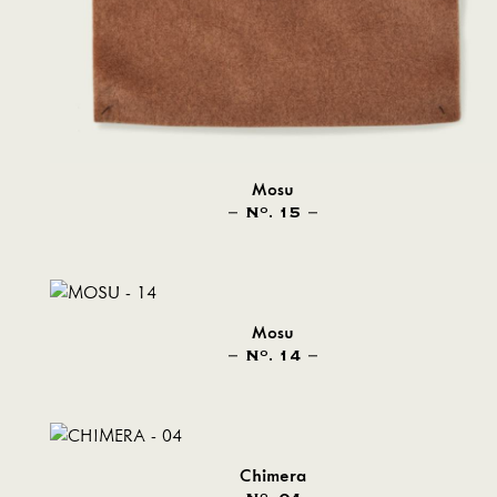
Mosu
N
. 15
O
Mosu
N
. 14
O
Chimera