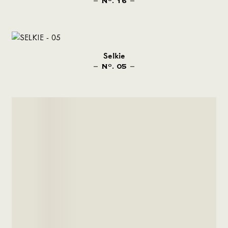
N
. 16
O
Selkie
N
. 05
O