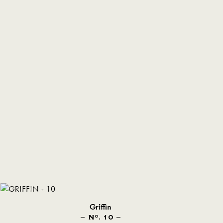
Griffin
N
. 10
O