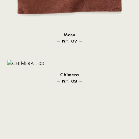
Mosu
N
. 07
O
Chimera
N
. 03
O